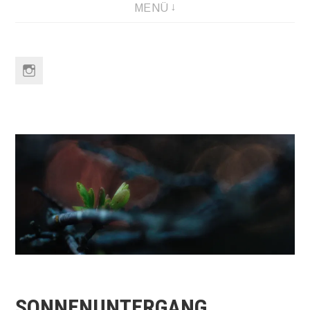
MENÜ
Link
to
Instagram
SONNENUNTERGANG.