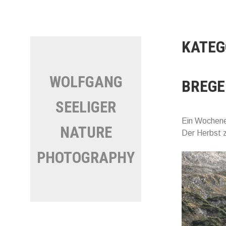
Direkt
zum
Inhalt
KATEG
WOLFGANG
BREG
SEELIGER
Ein Wochenen
NATURE
Der Herbst z
PHOTOGRAPHY