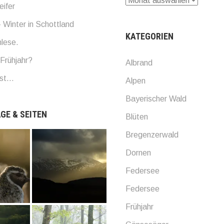
eifer
 Winter in Schottland
KATEGORIEN
lese.
Frühjahr?
Albrand
bst…
Alpen
Bayerischer Wald
GE & SEITEN
Blüten
Bregenzerwald
Dornen
Federsee
Federsee
Frühjahr