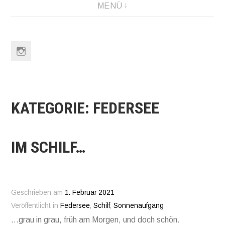
MENÜ
Link
to
Instagram
KATEGORIE:
FEDERSEE
IM SCHILF…
Geschrieben am
1. Februar 2021
Veröffentlicht in
Federsee
,
Schilf
,
Sonnenaufgang
…grau in grau, früh am Morgen, und doch schön.