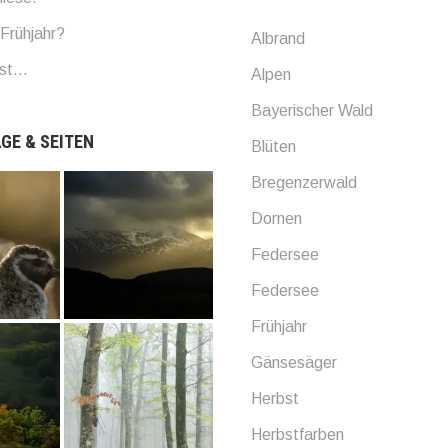
Frühjahr?
Albrand
bst…
Alpen
Bayerischer Wald
GE & SEITEN
Blüten
Bregenzerwald
Dornen
Federsee
Federsee
Frühjahr
Gänsesäger
Herbst
Herbstfarben