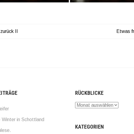
 zurück II
Etwas f
AGSNAVIGATION
EITRÄGE
RÜCKBLICKE
Rückblicke
eifer
 Winter in Schottland
KATEGORIEN
lese.