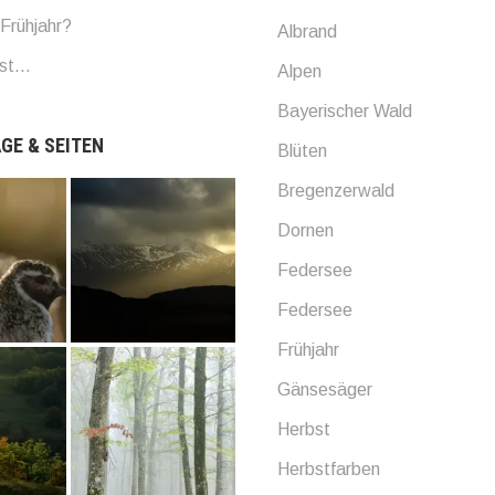
Frühjahr?
Albrand
bst…
Alpen
Bayerischer Wald
GE & SEITEN
Blüten
Bregenzerwald
Dornen
Federsee
Federsee
Frühjahr
Gänsesäger
Herbst
Herbstfarben