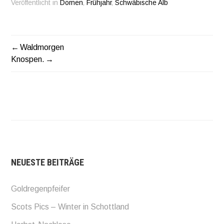
Veröffentlicht in
Dornen
,
Frühjahr
,
Schwäbische Alb
Waldmorgen
BEITRAGSNAVIGATION
Knospen.
NEUESTE BEITRÄGE
Goldregenpfeifer
Scots Pics – Winter in Schottland